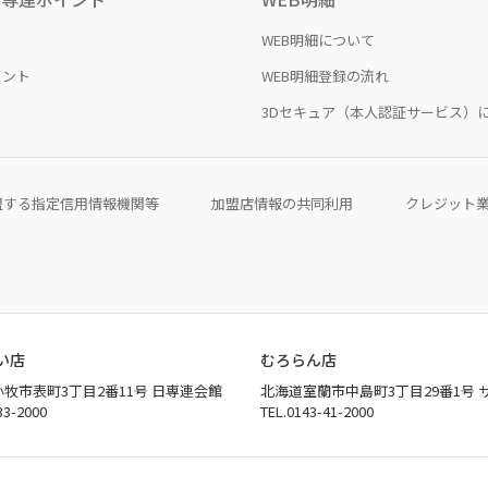
WEB明細について
イント
WEB明細登録の流れ
3Dセキュア（本人認証サービス）
盟する指定信用情報機関等
加盟店情報の共同利用
クレジット
い店
むろらん店
牧市表町3丁目2番11号 日専連会館
北海道室蘭市中島町3丁目29番1号 
33-2000
TEL.0143-41-2000