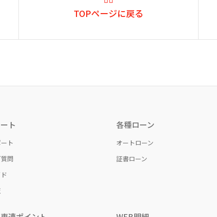
TOPページに戻る
ポート
各種ローン
ポート
オートローン
ご質問
証書ローン
イド
覧
日専連ポイント
WEB明細