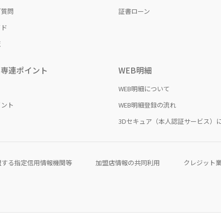
ご質問
証書ローン
イド
覧
日専連ポイント
WEB明細
WEB明細について
イント
WEB明細登録の流れ
3Dセキュア（本人認証サービス）
盟する指定信用情報機関等
加盟店情報の共同利用
クレジット